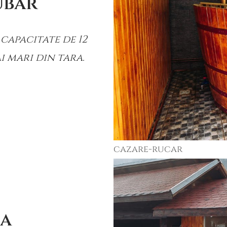
ubar
capacitate de 12
i mari din tara.
cazare-rucar
na