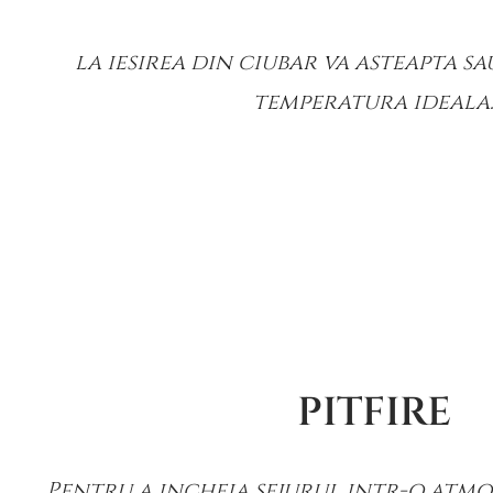
la iesirea din ciubar va asteapta s
temperatura ideala
PITFIRE
Pentru a incheia sejurul intr-o atm