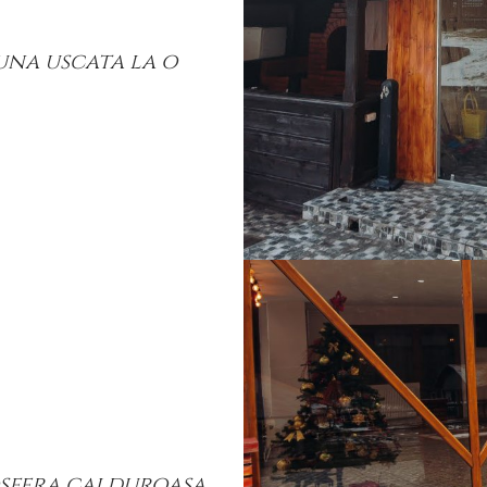
auna uscata la o
.
osfera calduroasa