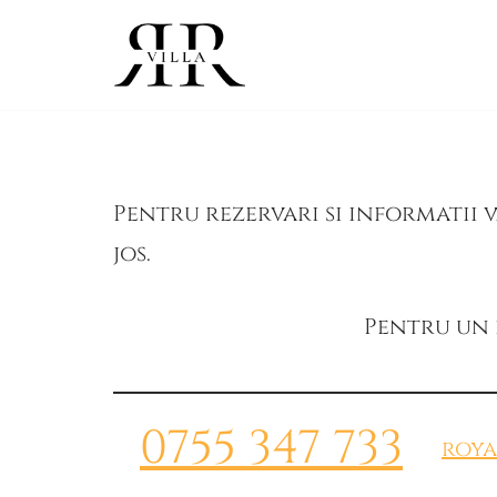
Skip
to
content
Pentru rezervari si informatii
jos.
Pentru un 
0755 347 733
roy