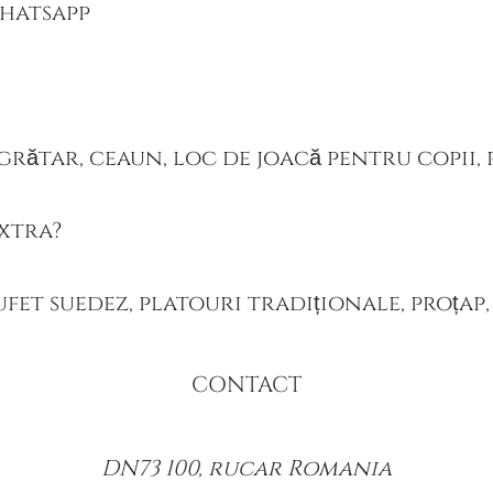
whatsapp
 grătar, ceaun, loc de joacă pentru copii, 
extra?
bufet suedez, platouri tradiționale, proțap
CONTACT
DN73 100, rucar Romania